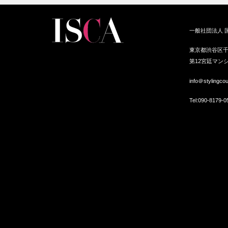
ボランティ
パーソナルスタイリスト交流
一般社団法人 
2018春夏トレンドメイク
in神戸
東京都渋谷区千
第12宮廷マンシ
info＠stylingco
Tel:
090-8179-0