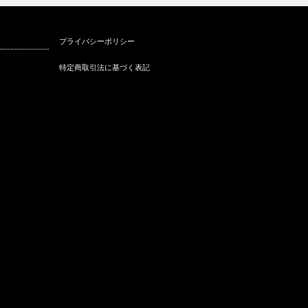
スカーフストールスタイリスト
パーソナル
プライバシーポリシー
カーフ＆バッグキッド販売会
®カルチャー…
する【脱お
特定商取引法に基づく表記