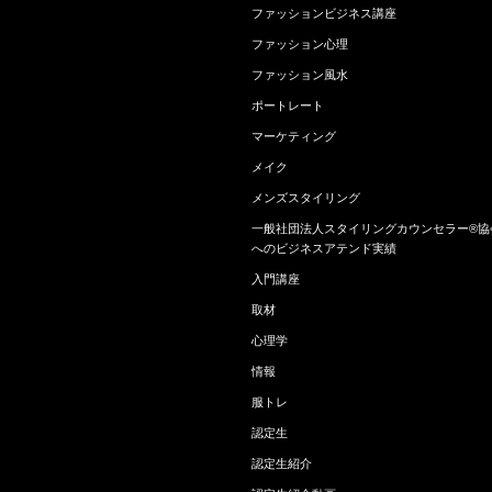
ファッションビジネス講座
ファッション心理
ファッション風水
ポートレート
マーケティング
メイク
メンズスタイリング
一般社団法人スタイリングカウンセラー®協
へのビジネスアテンド実績
入門講座
取材
心理学
情報
服トレ
認定生
認定生紹介