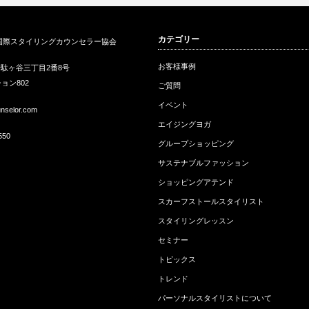
会
パーソナルスタイリストとはど
韓国にてスカーフ入門講座を初
カテゴリー
国際スタイリングカウンセラー協会
んな職業か？…
開催
ス
お客様事例
駄ヶ谷三丁目2番8号
ョン802
ご質問
イベント
unselor.com
エイジングヨガ
550
グループショッピング
サステナブルファッション
ショッピングアテンド
スカーフストールスタイリスト
スタイリングレッスン
セミナー
トピックス
トレンド
パーソナルスタイリストについて