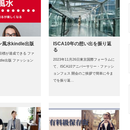
風水kindle出版
ISCA10年の想い出を振り返
る
目標が達成できる ファ
2023年11月26日東京国際フォーラムに
dle出版 ファッション
て、ISCA10アニバーサリー・ファッシ
ョンフェス 開会のご挨拶で簡単に今ま
でを振り返…