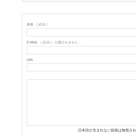
名前
( 必須 )
E-MAIL
( 必須 ) - 公開されません -
URL
日本語が含まれない投稿は無視さ