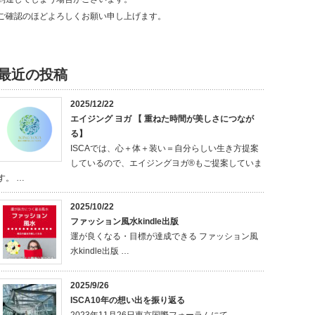
ご確認のほどよろしくお願い申し上げます。
最近の投稿
2025/12/22
エイジング ヨガ 【 重ねた時間が美しさにつなが
る】
ISCAでは、心＋体＋装い＝自分らしい生き方提案
しているので、エイジングヨガ®もご提案していま
す。 …
2025/10/22
ファッション風水kindle出版
運が良くなる・目標が達成できる ファッション風
水kindle出版 …
2025/9/26
ISCA10年の想い出を振り返る
2023年11月26日東京国際フォーラムにて、