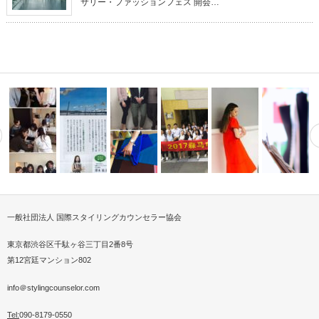
サリー・ファッションフェス 開会…
一般社団法人 国際スタイリングカウンセラー協会
介いただ
ナルスタイリスト交流会
プロスタイリストが提案するサ
スタイリングカウンセラーメン
中国ファッションメーカー視察
パーソナル
スカーフ＆バッグキッド販売会
スティナブル…
ズクラス
交流アテンド…
2019SSファッション撮影
にするのに
東京都渋谷区千駄ヶ谷三丁目2番8号
第12宮廷マンション802
info＠stylingcounselor.com
Tel:
090-8179-0550