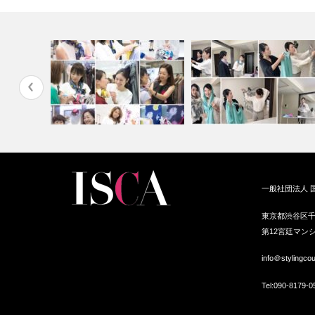
ストを仕事
伝統和柄スカーフで最新アレン
スカーフストールスタイリス
一般社団法人 
ジイベント開…
®STORY…
東京都渋谷区千
第12宮廷マンシ
info＠stylingco
Tel:
090-8179-0