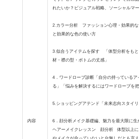
れたいか？ビジュアル戦略、ソーシャルマ
2.カラー分析 ファッション心理・効果的
と効果的な色の使い方
3.似合うアイテムを探す 「体型分析をも
材・襟の型・ボトムの丈感」
4．ワードローブ診断「自分の持っているア
る」「悩みを解決するにはワードローブを
5.ショッピングアテンド「未来志向スタイ
内容
6．顔分析メイク基礎編、魅力を最大限に生
ヘアーメイクレッスン 顔分析 体型以上
やメイクが合っていないと台無しだとも言