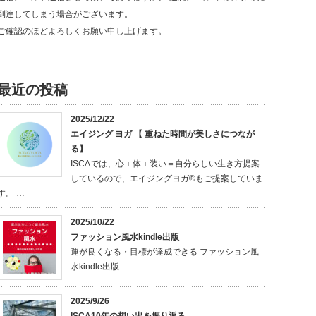
到達してしまう場合がございます。
ご確認のほどよろしくお願い申し上げます。
最近の投稿
2025/12/22
エイジング ヨガ 【 重ねた時間が美しさにつなが
る】
ISCAでは、心＋体＋装い＝自分らしい生き方提案
しているので、エイジングヨガ®もご提案していま
す。 …
2025/10/22
ファッション風水kindle出版
運が良くなる・目標が達成できる ファッション風
水kindle出版 …
2025/9/26
ISCA10年の想い出を振り返る