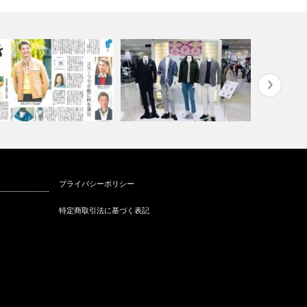
ンズスカーフ・ストールオン
装いで未来を変える（高島屋様
パーソナル
プライバシーポリシー
イン講座
ファッション…
にはどうし
特定商取引法に基づく表記