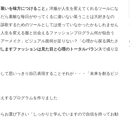
装いを味方につけること」
洋服が人生を変えてくれるツールにな
んだら素敵な毎日がやってくるに違いない装うことは大好きなの
を謳歌するためのツールとしては使っていなかったかもしれません
！人生を変える服と出会えるファッションプログラム何が似合う
ヘアーメイク」ビジュアル面何が足りない？「心理から探る満たさ
増します
ファッションは見た目と心理のトータルバランス
で成り立
外して思いっきり自己表現することそれが・・・「未来を創るビジ
応えするプログラムを作りました
からお選び下さい「しっかりと学んでいますので自信を持ってお勧