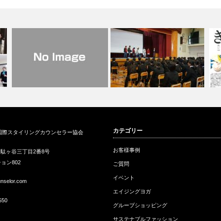
ト
衣料と医療をつなぐスタイリン
メ
カテゴリー
国際スタイリングカウンセラー協会
グカウンセラ…
少年式記念講演「服トレ講座」
ラ
お客様事例
駄ヶ谷三丁目2番8号
ョン802
ご質問
イベント
unselor.com
エイジングヨガ
550
グループショッピング
サステナブルファッション