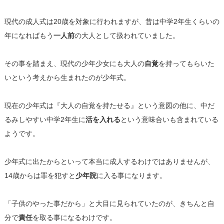
現代の成人式は20歳を対象に行われますが、昔は中学2年生くらいの
年になればもう
一人前
の大人として扱われていました。
その事を踏まえ、現代の少年少女にも大人の
自覚
を持ってもらいた
いという考えから生まれたのが少年式。
現在の少年式は『大人の自覚を持たせる』という意図の他に、中だ
るみしやすい中学2年生に
活を入れる
という意味合いも含まれている
ようです。
少年式に出たからといって本当に成人するわけではありませんが、
14歳からは罪を犯すと
少年院
に入る事になります。
「子供のやった事だから」と大目に見られていたのが、きちんと自
分で
責任
を取る事になるわけです。