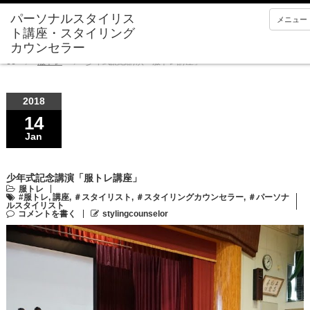
メニュー
Home
服トレ
少年式記念講演「服トレ講座」
2018
14
Jan
少年式記念講演「服トレ講座」
服トレ
#服トレ
,
講座
,
＃スタイリスト
,
＃スタイリングカウンセラー
,
＃パーソナ
ルスタイリスト
コメントを書く
stylingcounselor