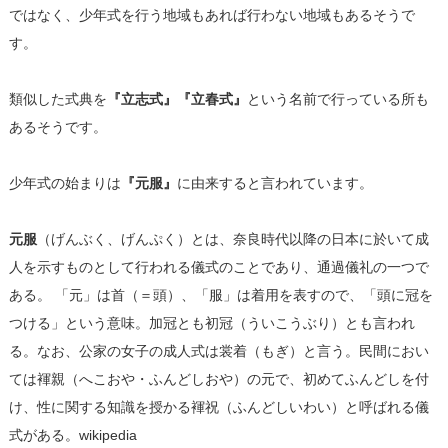
ではなく、少年式を行う地域もあれば行わない地域もあるそうで
す。
類似した式典を
『立志式』『立春式』
という名前で行っている所も
あるそうです。
少年式の始まりは
『元服』
に由来すると言われています。
元服
（げんぶく、げんぷく）とは、奈良時代以降の日本に於いて成
人を示すものとして行われる儀式のことであり、通過儀礼の一つで
ある。 「元」は首（＝頭）、「服」は着用を表すので、「頭に冠を
つける」という意味。加冠とも初冠（ういこうぶり）とも言われ
る。なお、
公家の女子の成人式は裳着（もぎ）と言う。民間におい
ては褌親（へこおや・ふんどしおや）の元で、初めてふんどしを付
け、性に関する知識を授かる褌祝（ふんどしいわい）と呼ばれる儀
式がある。wikipedia