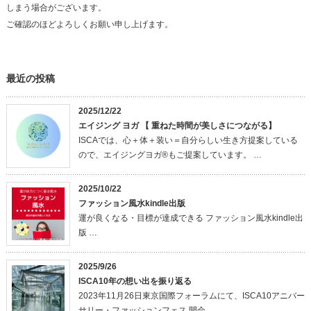
しまう場合がございます。
ご確認のほどよろしくお願い申し上げます。
最近の投稿
2025/12/22
エイジング ヨガ 【 重ねた時間が美しさにつながる】
ISCAでは、心＋体＋装い＝自分らしい生き方提案している
ので、エイジングヨガ®もご提案しています。 …
2025/10/22
ファッション風水kindle出版
運が良くなる・目標が達成できる ファッション風水kindle出
版 …
2025/9/26
ISCA10年の想い出を振り返る
2023年11月26日東京国際フォーラムにて、ISCA10アニバー
サリー・ファッションフェス 開会…