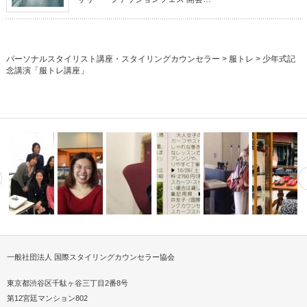
パーソナルスタイリスト講座・スタイリングカウンセラー
>
服トレ
>
少年式記
念講演「服トレ講座」
一般社団法人 国際スタイリングカウンセラー協会
トがなり
ーソナルスタイリスト
愛媛県今治市でスタイリングレ
パーソナルスタイリスト講座を
2018、19秋冬トレンドに欠か
スカーフストールスタイリスト
世界女性サミット（Global
インバウンド
シ…
ッスン後のご…
九州からZO…
せないハ…
®カルチャー…
Summ…
ネス・パーソ
東京都渋谷区千駄ヶ谷三丁目2番8号
第12宮廷マンション802