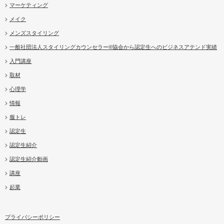
マーケティング
メイク
メンズスタイリング
一般社団法人スタイリングカウンセラー®協会から認定生へのビジネスアテンド実績
入門講座
取材
心理学
情報
服トレ
認定生
認定生紹介
認定生紹介動画
講座
起業
プライバシーポリシー