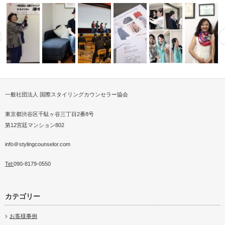
一般社団法人 国際スタイリングカウンセラー協会
春に印象UP！スカー
パーソナルスタイリストが婚活
自立した男【ジリメン】のすす
パーソナルショッピングアテン
スカーフストールスタイ
介護施設で
ッド販売会
ント開…
を応援する
めオレンジペ…
少年式記念講演「服トレ講座」
ド
®STORY…
ア
東京都渋谷区千駄ヶ谷三丁目2番8号
第12宮廷マンション802
info＠stylingcounselor.com
Tel:
090-8179-0550
カテゴリー
お客様事例