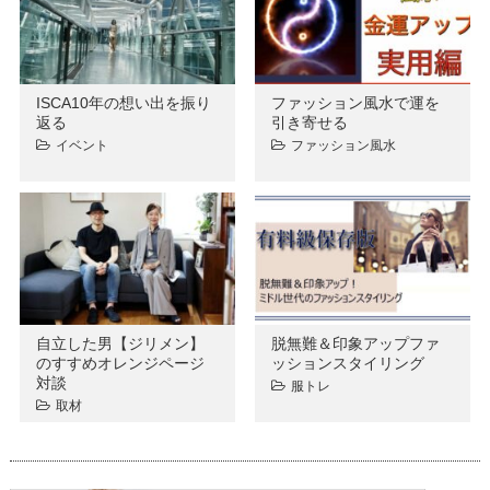
ISCA10年の想い出を振り
ファッション風水で運を
返る
引き寄せる
イベント
ファッション風水
自立した男【ジリメン】
脱無難＆印象アップファ
のすすめオレンジページ
ッションスタイリング
対談
服トレ
取材