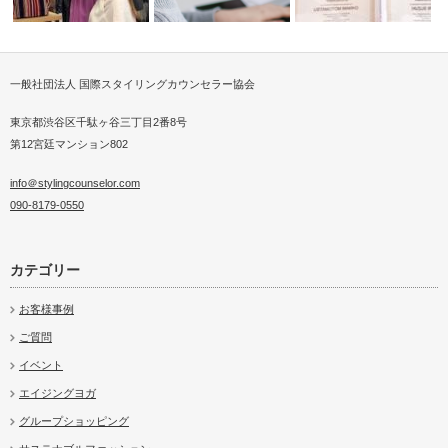
一般社団法人 国際スタイリングカウンセラー協会
アラビアカ
ZOOMでファッションを学ぶパ
24歳現役CA&53歳イメー
顔分析メイクレッスン実践
ーソナルス…
コ…
東京都渋谷区千駄ヶ谷三丁目2番8号
第12宮廷マンション802
info＠stylingcounselor.com
090-8179-0550
カテゴリー
お客様事例
ご質問
イベント
エイジングヨガ
グループショッピング