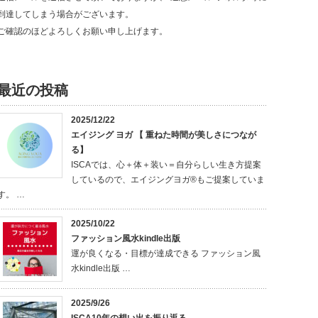
到達してしまう場合がございます。
ご確認のほどよろしくお願い申し上げます。
最近の投稿
2025/12/22
エイジング ヨガ 【 重ねた時間が美しさにつなが
る】
ISCAでは、心＋体＋装い＝自分らしい生き方提案
しているので、エイジングヨガ®もご提案していま
す。 …
2025/10/22
ファッション風水kindle出版
運が良くなる・目標が達成できる ファッション風
水kindle出版 …
2025/9/26
ISCA10年の想い出を振り返る