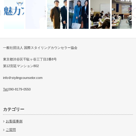
一般社団法人 国際スタイリングカウンセラー協会
スト講座を
医療をつなぐスタイリン
魅力人みんぐるでインタビュー
8代目横浜スカーフ親善大使に
衣服×テクノロジーで 新しい発
衆議院議員会館にてサスティナ
スカーフストールコミュ
高山商工会
ンセラ…
スタイリスト…
選ばれました…
想 を生む…
ブルファッシ…
ションの輪つ…
ーフアレン
東京都渋谷区千駄ヶ谷三丁目2番8号
第12宮廷マンション802
info＠stylingcounselor.com
Tel:
090-8179-0550
カテゴリー
お客様事例
ご質問