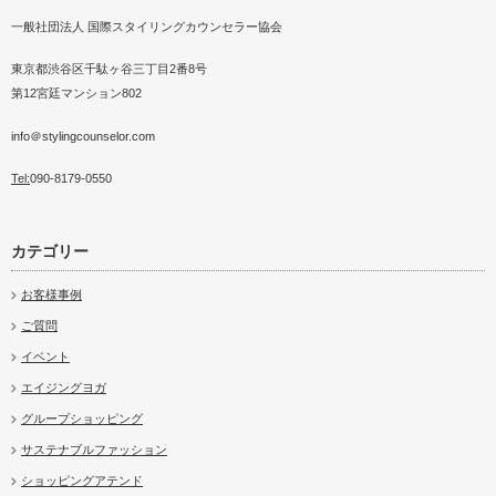
一般社団法人 国際スタイリングカウンセラー協会
ミュニケー
ビングカルチャーセンタ
スタイリストが提案する経営者
韓国にてスカーフ入門講座を初
体型別似合うスカーフアレンジ
パーソナルスタイリストがなり
ISCAパー
ーフ…
の為のセルフ…
開催
2018大阪…
たいを叶えた…
2019SSファッション撮影
関西チーム
東京都渋谷区千駄ヶ谷三丁目2番8号
第12宮廷マンション802
info＠stylingcounselor.com
Tel:
090-8179-0550
カテゴリー
お客様事例
ご質問
イベント
エイジングヨガ
グループショッピング
サステナブルファッション
ショッピングアテンド