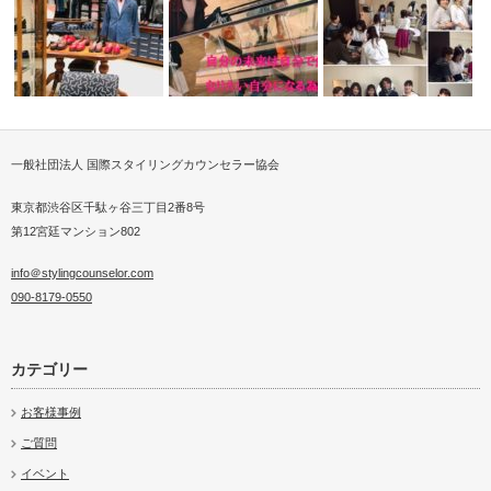
一般社団法人 国際スタイリングカウンセラー協会
によるファ
インバウンドファッションビジ
パーソナルスタイリストがなり
ネス・パーソ…
たいを叶えた…
スカーフ＆バッグキッド
東京都渋谷区千駄ヶ谷三丁目2番8号
第12宮廷マンション802
info＠stylingcounselor.com
090-8179-0550
カテゴリー
お客様事例
ご質問
イベント