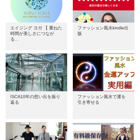
エイジング ヨガ 【 重ねた
ファッション風水kindle出
時間が美しさにつなが
版
る…
ISCA10年の想い出を振り
ファッション風水で運を
返る
引き寄せる