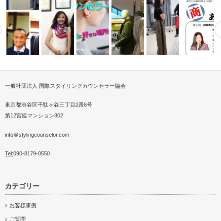
一般社団法人 国際スタイリングカウンセラー協会
ミュニケー
医療をつなぐスタイリン
パーソナルスタイリストが提案
介護施設でスカーフボランティ
ZOOMでファッションを学ぶパ
2025サンミュージック服
スタイリス
ンセラ…
する【脱おじ…
ア
ーソナルス…
Personal Shopping Se…
スタイリ…
の為のセル
東京都渋谷区千駄ヶ谷三丁目2番8号
第12宮廷マンション802
info＠stylingcounselor.com
Tel:
090-8179-0550
カテゴリー
お客様事例
ご質問