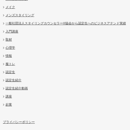
メイク
メンズスタイリング
一般社団法人スタイリングカウンセラー®協会から認定生へのビジネスアテンド実績
入門講座
取材
心理学
情報
服トレ
認定生
認定生紹介
認定生紹介動画
講座
起業
プライバシーポリシー