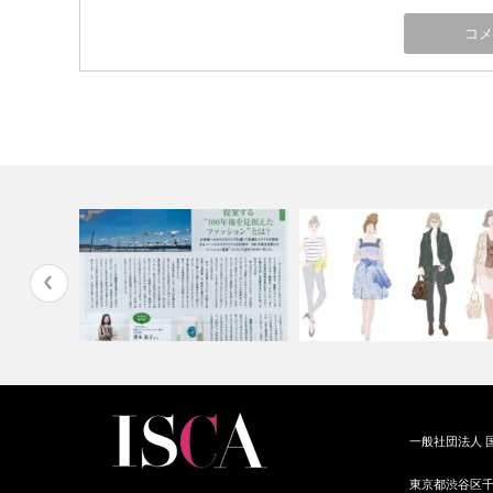
セラーメン
プロスタイリストが提案するサ
すぐわかる思考分析によるフ
一般社団法人 
スティナブル…
ッション分類…
東京都渋谷区千