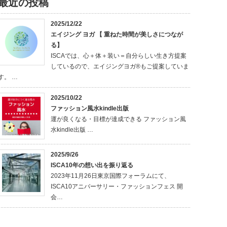
最近の投稿
2025/12/22
エイジング ヨガ 【 重ねた時間が美しさにつなが
る】
ISCAでは、心＋体＋装い＝自分らしい生き方提案
しているので、エイジングヨガ®もご提案していま
す。 …
2025/10/22
ファッション風水kindle出版
運が良くなる・目標が達成できる ファッション風
水kindle出版 …
2025/9/26
ISCA10年の想い出を振り返る
2023年11月26日東京国際フォーラムにて、
ISCA10アニバーサリー・ファッションフェス 開
会…