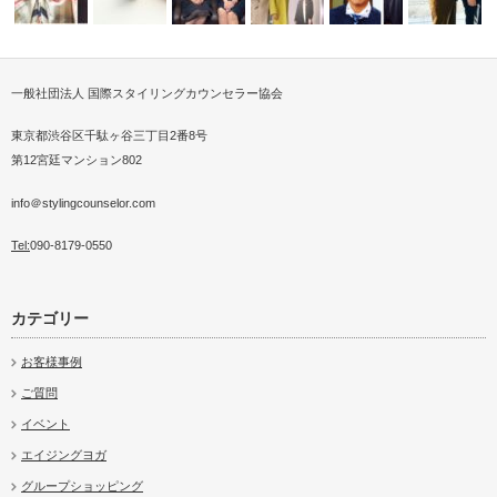
一般社団法人 国際スタイリングカウンセラー協会
ミュニケー
、19秋冬トレンドに欠か
韓国にてスカーフ入門講座を初
大阪高島屋様スカーフストール
パーソナルスタイリストが販売
パーソナルスタイリスト
衣服×テクノ
ハ…
開催
2018春夏トレンドメイク
イベント3回…
経験、201…
する【脱おじ…
想 を生む…
東京都渋谷区千駄ヶ谷三丁目2番8号
第12宮廷マンション802
info＠stylingcounselor.com
Tel:
090-8179-0550
カテゴリー
お客様事例
ご質問
イベント
エイジングヨガ
グループショッピング