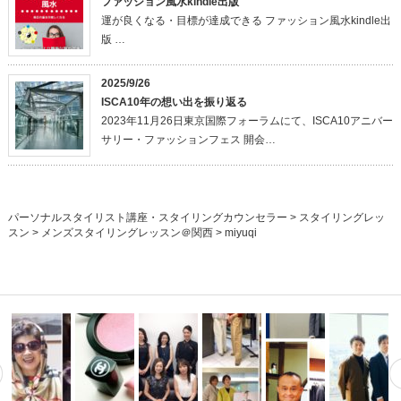
ファッション風水kindle出版
運が良くなる・目標が達成できる ファッション風水kindle出
版 …
2025/9/26
ISCA10年の想い出を振り返る
2023年11月26日東京国際フォーラムにて、ISCA10アニバー
サリー・ファッションフェス 開会…
パーソナルスタイリスト講座・スタイリングカウンセラー
>
スタイリングレッ
スン
>
メンズスタイリングレッスン＠関西
>
miyuqi