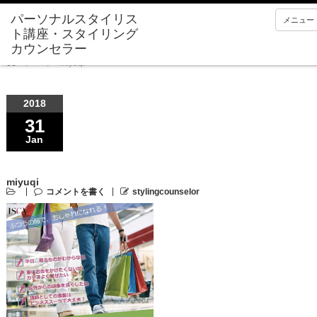
メニュー
Home
miyuqi
2018
31
Jan
miyuqi
コメントを書く
stylingcounselor