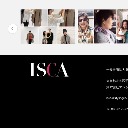
介いただ
韓国にてスカーフ入門講座を
一般社団法人 
2018AWファッション撮影
開催
東京都渋谷区千
第12宮廷マンシ
info＠stylingco
Tel:
090-8179-0