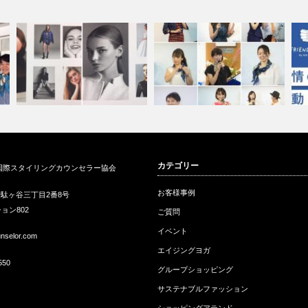
初
ISCAパーソナルスタイリスト
ISCAパーソナルスタイリスト
カテゴリー
国際スタイリングカウンセラー協会
にファッシ…
関西チーム…
F
お客様事例
駄ヶ谷三丁目2番8号
ョン802
ご質問
イベント
unselor.com
エイジングヨガ
550
グループショッピング
サステナブルファッション