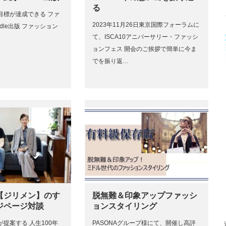
る
目標が達成できる ファ
2023年11月26日東京国際フォーラムに
dle出版 ファッション
て、ISCA10アニバーサリー・ファッシ
ョンフェス 開会のご挨拶で簡単に今ま
でを振り返…
【ジリメン】のす
脱無難＆印象アップファッシ
ジページ対談
ョンスタイリング
提案する 人生100年
PASONAグループ様にて、開催し高評