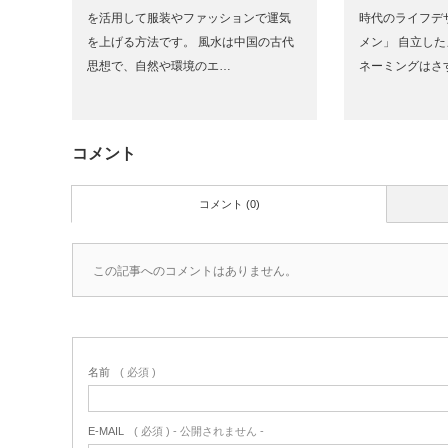
を活用して服装やファッションで運気
時代のライフデ
を上げる方法です。 風水は中国の古代
メン」 自立し
思想で、自然や環境のエ…
ネーミングはさ
コメント
コメント (0)
この記事へのコメントはありません。
名前
( 必須 )
E-MAIL
( 必須 ) - 公開されません -