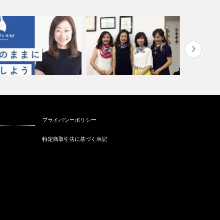
介護施設でスカーフボランティ
UAE大使
プライバシーポリシー
RIEND’s HIKE出…
ア
国女性ビジ
特定商取引法に基づく表記