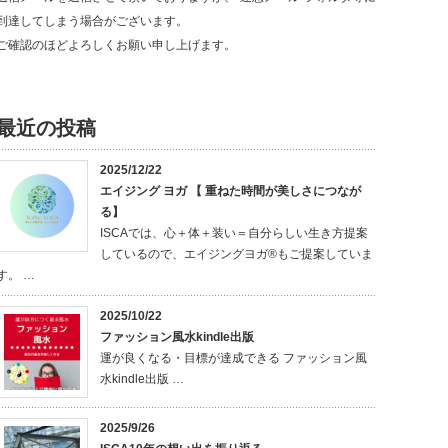
到達してしまう場合がございます。
ご確認のほどよろしくお願い申し上げます。
最近の投稿
2025/12/22
エイジング ヨガ 【 重ねた時間が美しさにつなが
る】
ISCAでは、心＋体＋装い＝自分らしい生き方提案
しているので、エイジングヨガ®もご提案していま
す。 …
2025/10/22
ファッション風水kindle出版
運が良くなる・目標が達成できる ファッション風
水kindle出版 …
2025/9/26