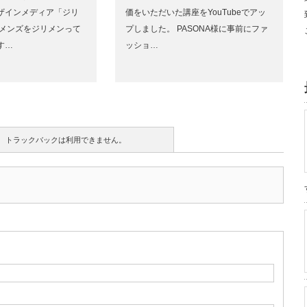
ザインメディア「ジリ
価をいただいた講座をYouTubeでアッ
たメンズをジリメンって
プしました。 PASONA様に事前にファ
す…
ッショ…
トラックバックは利用できません。