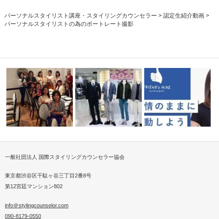
パーソナルスタイリスト講座・スタイリングカウンセラー
>
認定生紹介動画
>
パーソナルスタイリストの為のポートレート撮影
一般社団法人 国際スタイリングカウンセラー協会
門講座を初
パーソナルスタイリスト交流会
装いで未来を変える（高島屋様
in神戸
ファッション…
FRIEND’s HIKE出…
東京都渋谷区千駄ヶ谷三丁目2番8号
第12宮廷マンション802
info＠stylingcounselor.com
090-8179-0550