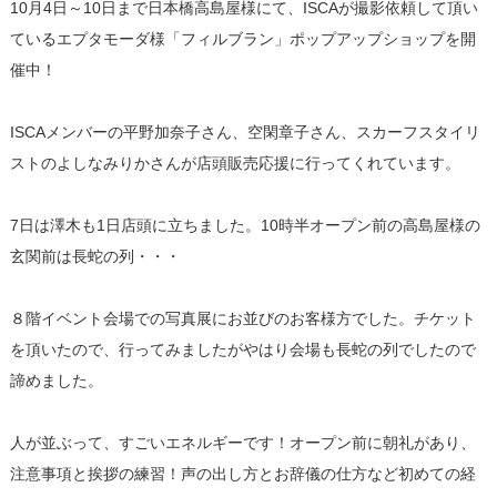
10月4日～10日まで日本橋高島屋様にて、ISCAが撮影依頼して頂い
ているエプタモーダ様「フィルブラン」ポップアップショップを開
催中！
ISCAメンバーの平野加奈子さん、空閑章子さん、スカーフスタイリ
ストのよしなみりかさんが店頭販売応援に行ってくれています。
7日は澤木も1日店頭に立ちました。10時半オープン前の高島屋様の
玄関前は長蛇の列・・・
８階イベント会場での写真展にお並びのお客様方でした。チケット
を頂いたので、行ってみましたがやはり会場も長蛇の列でしたので
諦めました。
人が並ぶって、すごいエネルギーです！オープン前に朝礼があり、
注意事項と挨拶の練習！声の出し方とお辞儀の仕方など初めての経