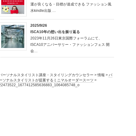
運が良くなる・目標が達成できる ファッション風
水kindle出版 …
2025/9/26
ISCA10年の想い出を振り返る
2023年11月26日東京国際フォーラムにて、
ISCA10アニバーサリー・ファッションフェス 開
会…
パーソナルスタイリスト講座・スタイリングカウンセラー
>
情報
>
パ
ーソナルスタイリストが提案するミニマルオーダースーツ
>
22473522_1677412585636883_1064085748_o