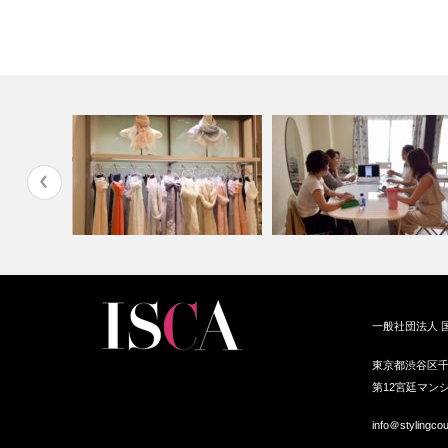
ストが提案
体型別似合うスカーフアレンジ
ISCAパーソナルスタイリスト
一般社団法人 
2018大阪…
もZOOM…
東京都渋谷区千
第12宮廷マンシ
info＠stylingco