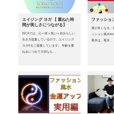
エイジング ヨガ 【 重ねた時
ファッション
間が美しさにつながる】
運が良くなる・
ISCAでは、心＋体＋装い＝自分らしい
ッション風水kin
生き方提案しているので、エイジング
風水は、風水…
ヨガ®もご提案しています。 年齢を重
ねるにつれて大切なも…