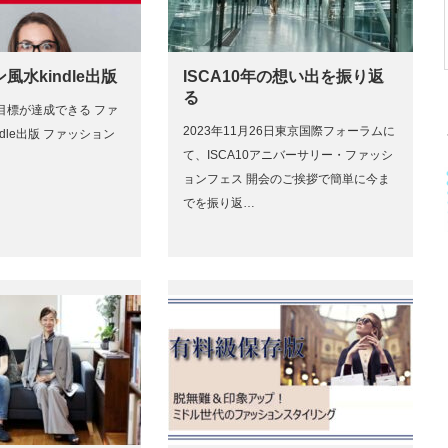
風水kindle出版
ISCA10年の想い出を振り返
る
目標が達成できる ファ
2023年11月26日東京国際フォーラムに
dle出版 ファッション
て、ISCA10アニバーサリー・ファッシ
ョンフェス 開会のご挨拶で簡単に今ま
でを振り返…