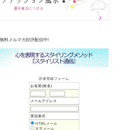
無料メルマガ好評配信中!
読者登録フォーム
お名前(姓名)
メールアドレス
受信形式
HTMLメール
文字メール