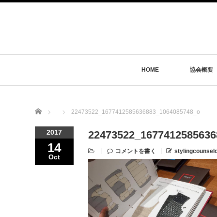
HOME
協会概要
Home
22473522_1677412585636883_1064085748_o
2017
22473522_1677412585636
14
コメントを書く
stylingcounsel
Oct