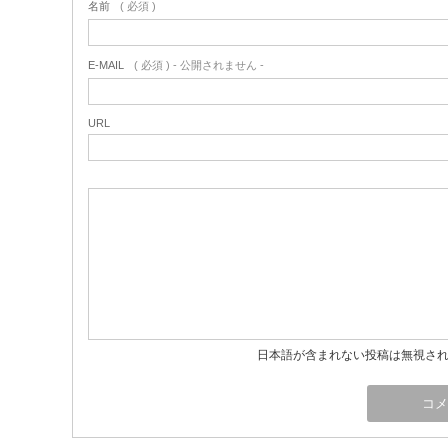
名前
( 必須 )
E-MAIL
( 必須 ) - 公開されません -
URL
日本語が含まれない投稿は無視さ