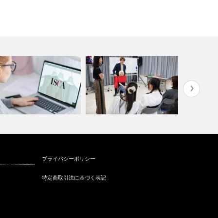
ーソナルスタイリストになる
2025サンミュージック服トレ®
スカーフス
プライバシーポリシー
はどうした…
スタイリ…
®STORY…
特定商取引法に基づく表記