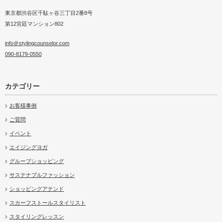
ZOOMでファッションを学ぶパ
伝統和柄スカーフで最新アレン
プロスタイリストが提案
ーソナルス…
ジイベント開…
スティナブル…
東京都渋谷区千駄ヶ谷三丁目2番8号
第12宮廷マンション802
info＠stylingcounselor.com
090-8179-0550
カテゴリー
お客様事例
ご質問
イベント
エイジングヨガ
グループショッピング
サステナブルファッション
ショッピングアテンド
スカーフストールスタイリスト
スタイリングレッスン