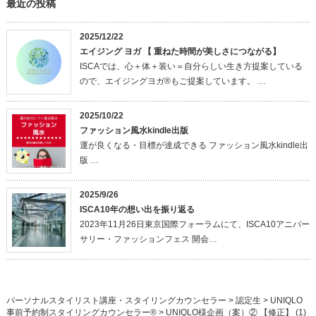
最近の投稿
2025/12/22
エイジング ヨガ 【 重ねた時間が美しさにつながる】
ISCAでは、心＋体＋装い＝自分らしい生き方提案している
ので、エイジングヨガ®もご提案しています。 …
2025/10/22
ファッション風水kindle出版
運が良くなる・目標が達成できる ファッション風水kindle出
版 …
2025/9/26
ISCA10年の想い出を振り返る
2023年11月26日東京国際フォーラムにて、ISCA10アニバー
サリー・ファッションフェス 開会…
パーソナルスタイリスト講座・スタイリングカウンセラー
>
認定生
>
UNIQLO
事前予約制スタイリングカウンセラー®
>
UNIQLO様企画（案）② 【修正】 (1)