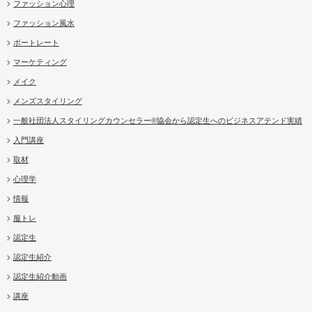
ファッション心理
ファッション風水
ポートレート
マーケティング
メイク
メンズスタイリング
一般社団法人スタイリングカウンセラー®協会から認定生へのビジネスアテンド実績
入門講座
取材
心理学
情報
服トレ
認定生
認定生紹介
認定生紹介動画
講座