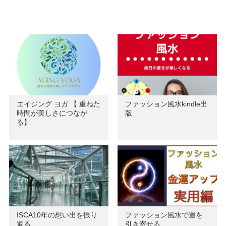
エイジング ヨガ 【 重ねた
ファッション風水kindle出
時間が美しさにつなが
版
る】
ISCA10年の想い出を振り
ファッション風水で運を
返る
引き寄せる