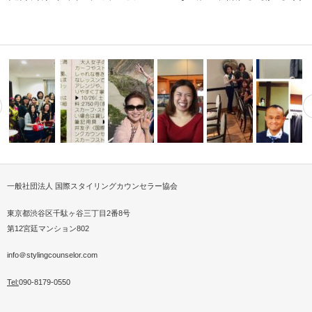
一般社団法人 国際スタイリングカウンセラー協会
最新アレン
パーソナルスタイリスト
ベナン共和国大使公邸にてチャ
スカーフストールスタイリスト
パーソナルスタイリスト講座を
パーソナルスタイリスト
パーソナル
ッシ…
リティーパー…
®カルチャー…
ISCA勉強会最高のリトリート
九州からZO…
in神戸
する【脱お
東京都渋谷区千駄ヶ谷三丁目2番8号
第12宮廷マンション802
info＠stylingcounselor.com
Tel:
090-8179-0550