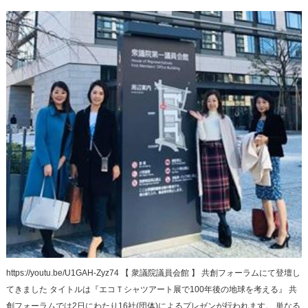
https://youtu.be/U1GAH-Zyz74 【 衆議院議員会館 】 共創フォーラムにて登壇し
てきました タイトルは『エコＴシャツアート展で100年後の地球を考える』 共
創フォーラムでは2日にわたり16社(団体)によるプレゼンが行われます。 単なる