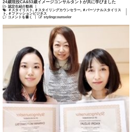
24歳現役CA&53歳イメージコンサルタントが共に学びました
認定生紹介動画
＃スタイリスト
,
＃スタイリングカウンセラー
,
＃パーソナルスタイリス
ト
,
＃ファッションビジネス
コメントを書く
stylingcounselor