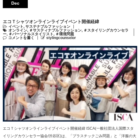
Dec
エコＴシャツオンラインライブイベント開催経緯
イベント
,
サステナブルファッション
オンライン
,
＃サスティナブルファッション
,
＃スタイリングカウンセラ
ー
,
＃パーソナルスタイリスト
,
＃環境問題
コメントを書く
stylingcounselor
エコＴシャツオンラインライブイベント開催経緯 ISCA(一般社団法人国際スタ
イリングカウンセラー協会/渋谷区)は、「プラスチックごみ問題」と「洋服の大