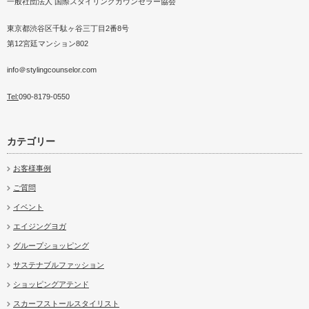
一般社団法人 国際スタイリングカウンセラー協会
ン】のすす
ァッションメーカー視察
パーソナルスタイリストとはど
パーソナルスタイリストの海外
2025サンミュージック服トレ®
パーソナルスタイリスト
第17回日本
テンド…
んな職業か？…
ショッピング…
スタイリ…
少年式記念講演「服トレ講座」
たいを叶えた…
ウンシル記
東京都渋谷区千駄ヶ谷三丁目2番8号
第12宮廷マンション802
info＠stylingcounselor.com
Tel:
090-8179-0550
カテゴリー
お客様事例
ご質問
イベント
エイジングヨガ
グループショッピング
サステナブルファッション
ショッピングアテンド
スカーフストールスタイリスト