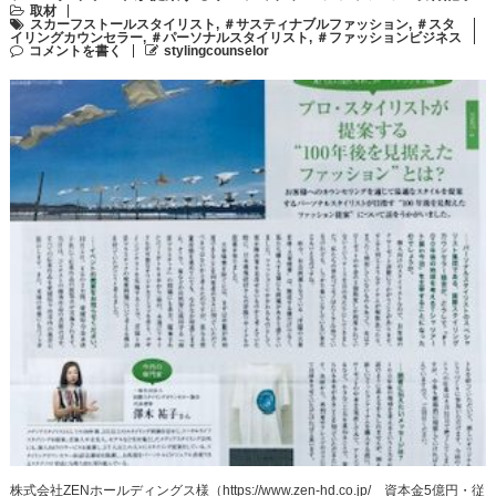
取材
スカーフストールスタイリスト
,
＃サスティナブルファッション
,
＃スタ
イリングカウンセラー
,
＃パーソナルスタイリスト
,
＃ファッションビジネス
コメントを書く
stylingcounselor
株式会社ZENホールディングス様（https://www.zen-hd.co.jp/ 資本金5億円・従