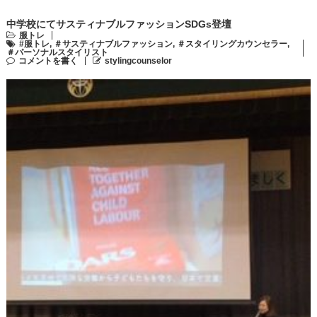
中学校にてサスティナブルファッションSDGs登壇
服トレ
#服トレ
,
＃サスティナブルファッション
,
＃スタイリングカウンセラー
,
＃パーソナルスタイリスト
コメントを書く
stylingcounselor