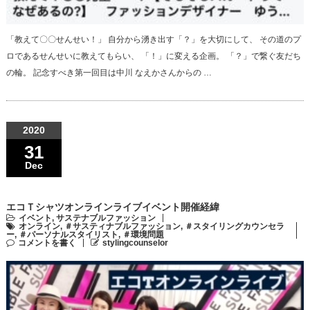
「教えて〇〇せんせい！」 自分から湧き出す「？」を大切にして、 その道のプ
ロであるせんせいに教えてもらい、 「！」に変える企画。 「？」で繋ぐ友だち
の輪。 記念すべき第一回目は中川 なえかさんからの …
2020
31
Dec
エコＴシャツオンラインライブイベント開催経緯
イベント
,
サステナブルファッション
オンライン
,
＃サスティナブルファッション
,
＃スタイリングカウンセラ
ー
,
＃パーソナルスタイリスト
,
＃環境問題
コメントを書く
stylingcounselor