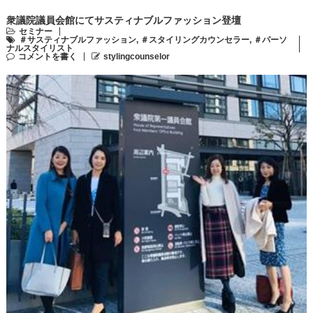
衆議院議員会館にてサスティナブルファッション登壇
セミナー
＃サスティナブルファッション
,
＃スタイリングカウンセラー
,
＃パーソ
ナルスタイリスト
コメントを書く
stylingcounselor