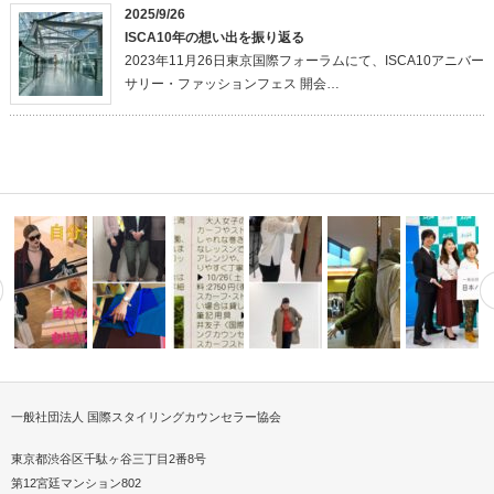
2025/9/26
ISCA10年の想い出を振り返る
2023年11月26日東京国際フォーラムにて、ISCA10アニバー
サリー・ファッションフェス 開会…
一般社団法人 国際スタイリングカウンセラー協会
ストは専門
ナルスタイリストがなり
スタイリングカウンセラーメン
スカーフストールスタイリスト
日本パーソナルスタイリ
第17回日本
叶えた…
ズクラス
®カルチャー…
2018AWファッション撮影
Personal Shopping Se…
興協会
ウンシル記
東京都渋谷区千駄ヶ谷三丁目2番8号
第12宮廷マンション802