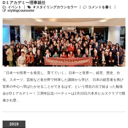
D１アカデミー理事就任
イベント
＃スタイリングカウンセラー
コメントを書く
stylingcounselor
「日本一や世界一を発見し、育てていく」 日本一と世界一。経営、歴史、分
化、スポーツ、芸術など各分野で特筆した講師から学び。 日本の経営者を再び
世界の中心へ羽ばたかせることができるはず。という理念の元で始まった勉強
会がD１アカデミー！ 三周年記念パーティーは2月10日六本木ヒルズクラブで開
催され歴…
2019