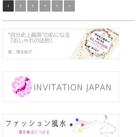
1
2
3
4
5
»