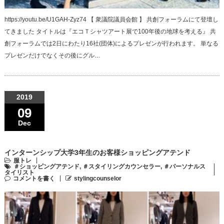
https://youtu.be/U1GAH-Zyz74 【 衆議院議員会館 】 共創フォーラムにて登壇し
てきました タイトルは『エコＴシャツアート展で100年後の地球を考える』 共
創フォーラムでは2日にわたり16社(団体)によるプレゼンが行われます。 単なる
プレゼンだけでなくその後にグル…
2019
09
Dec
インターンシップ大学3年生のお客様ショッピングアテンド
服トレ
＃ショッピングアテンド
,
＃スタイリングカウンセラー
,
＃パーソナルス
タイリスト
コメントを書く
stylingcounselor