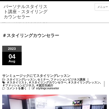
メニュー
Home
＃スタイリングカウンセラー
＃スタイリングカウンセラー
2023
04
Aug
サンミュージックにてスタイリングレッスン
スタイリングレッスン
,
セミナー
,
ファッションビジネス講座
＃スタイリスト
,
＃スタイリングカウンセラー
,
＃スタイリングレッスン
,
＃ファッションビジネス
,
＃認定生紹介
コメントを書く
stylingcounselor