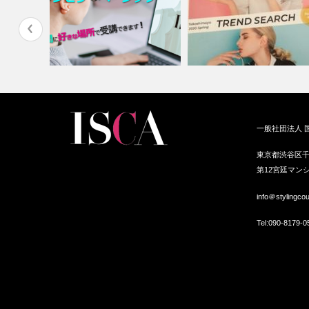
フストール
ZOOMでファッションを学ぶパ
出会いの春に印象UP！スカー
一般社団法人 
ーソナルス…
フイベント開…
東京都渋谷区千
第12宮廷マンシ
info＠stylingco
Tel:
090-8179-0