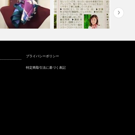
018、19秋冬トレンドに欠か
スカーフストールスタイリスト
シンガポー
プライバシーポリシー
ないハ…
®カルチャー…
テンド
特定商取引法に基づく表記