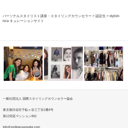
パーソナルスタイリスト講座・スタイリングカウンセラー
>
認定生
>
stylish-
isca キュレーションサイト
一般社団法人 国際スタイリングカウンセラー協会
スカーフスタイリストがミセス
ISCAパーソナルスタイリスト
パーソナルスタイリスト
トレ講座」
クイーンに！…
にファッシ…
する販売とは…
東京都渋谷区千駄ヶ谷三丁目2番8号
第12宮廷マンション802
info＠stylingcounselor.com