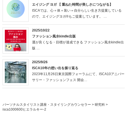
エイジング ヨガ 【 重ねた時間が美しさにつながる】
ISCAでは、心＋体＋装い＝自分らしい生き方提案している
ので、エイジングヨガ®もご提案しています。 …
2025/10/22
ファッション風水kindle出版
運が良くなる・目標が達成できる ファッション風水kindle出
版 …
2025/9/26
ISCA10年の想い出を振り返る
2023年11月26日東京国際フォーラムにて、ISCA10アニバー
サリー・ファッションフェス 開会…
パーソナルスタイリスト講座・スタイリングカウンセラー
>
研究科
>
isca1000600ヒエラルキー-2