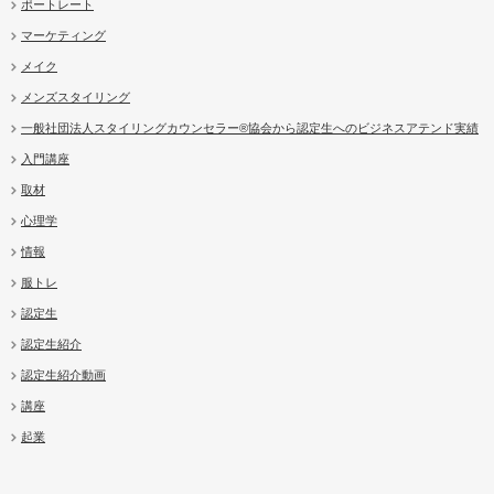
ポートレート
マーケティング
メイク
メンズスタイリング
一般社団法人スタイリングカウンセラー®協会から認定生へのビジネスアテンド実績
入門講座
取材
心理学
情報
服トレ
認定生
認定生紹介
認定生紹介動画
講座
起業