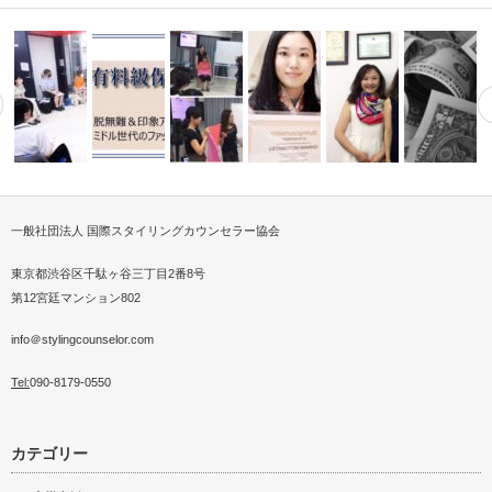
一般社団法人 国際スタイリングカウンセラー協会
クノロジーで 新しい発
サンミュージックにてスタイリ
脱無難＆印象アップファッショ
パーソナルスタイリストは専門
24歳現役CA&53歳イメージ
介護施設でスカーフボラ
任
む…
ングレッスン…
ンスタイリン…
知識より現場…
コ…
ア
パーソナル
東京都渋谷区千駄ヶ谷三丁目2番8号
第12宮廷マンション802
info＠stylingcounselor.com
Tel:
090-8179-0550
カテゴリー