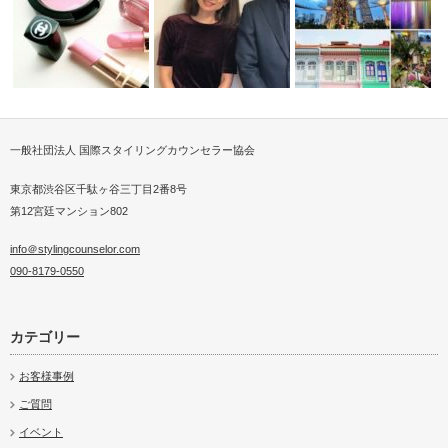
一般社団法人 国際スタイリングカウンセラー協会
パーソナルスタイリスト
Se…
2018春夏トレンドメイク
親子2代ベストドレッサー受賞
ショッピング…
東京都渋谷区千駄ヶ谷三丁目2番8号
第12宮廷マンション802
info＠stylingcounselor.com
090-8179-0550
カテゴリー
お客様事例
ご質問
イベント