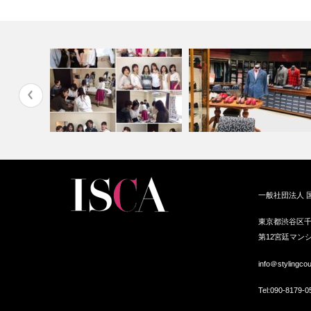
イリングレ
インバウンドファッションビ
一般社団法人 
スカーフ＆バッグキッド販売会
ネス・パーソ…
東京都渋谷区千
第12宮廷マンシ
info＠stylingco
Tel:
090-8179-0