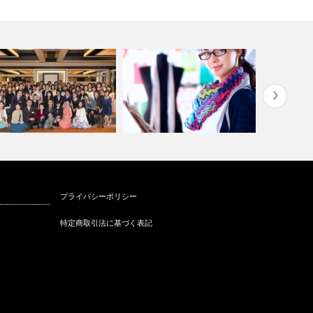
料と医療はつながっている
パーソナルスタイリストとはど
介護施設で
プライバシーポリシー
40代50代…
んな職業か？…
ア
特定商取引法に基づく表記