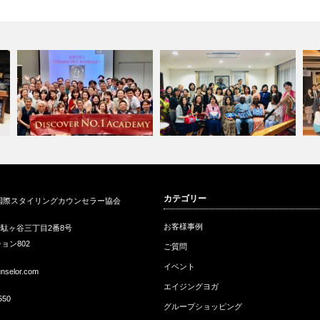
ジ
D1アカデミーにてエコTシャツ
ベナン共和国大使公邸にてチャ
衣
カテゴリー
国際スタイリングカウンセラー協会
コンテスト…
リティーパー…
「
お客様事例
駄ヶ谷三丁目2番8号
ョン802
ご質問
イベント
unselor.com
エイジングヨガ
550
グループショッピング