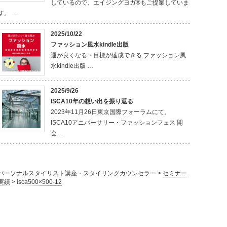
しているので、エイジングヨガ®もご提案していま
す。 …
2025/10/22
ファッション風水kindle出版
運が良くなる・目標が達成できる ファッション風
水kindle出版 …
2025/9/26
ISCA10年の想い出を振り返る
2023年11月26日東京国際フォーラムにて、
ISCA10アニバーサリー・ファッションフェス 開
会…
パーソナルスタイリスト講座・スタイリングカウンセラー
>
セミナー
実績
>
isca500×500-12