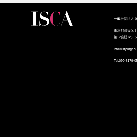
るエコT
2025サンミュージック服トレ®
パーソナルスタイリストの海
一般社団法人 
スタイリ…
ショッピング…
東京都渋谷区千
第12宮廷マンシ
info＠stylingco
Tel:
090-8179-0