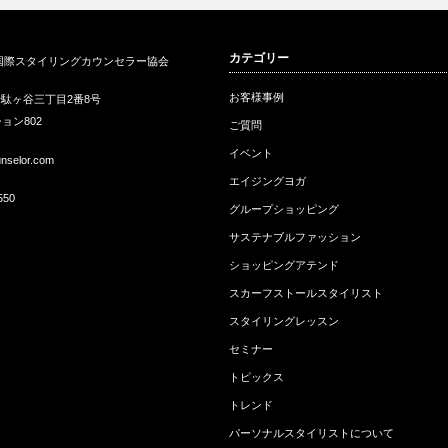
外
エコＴシャツオンラインライブ
8代目横浜スカーフ親善大使に
ベ
カテゴリー
国際スタイリングカウンセラー協会
イベント開催…
選ばれました…
リ
お客様事例
駄ヶ谷三丁目2番8号
ョン802
ご質問
イベント
unselor.com
エイジングヨガ
550
グループショッピング
サステナブルファッション
ショッピングアテンド
スカーフストールスタイリスト
スタイリングレッスン
セミナー
トピックス
トレンド
パーソナルスタイリストについて