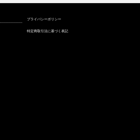
ナン共和国大使公邸にてチャ
衆議院議員会館にてサスティナ
プライバシーポリシー
ティーパー…
ブルファッシ…
ISCA勉
特定商取引法に基づく表記