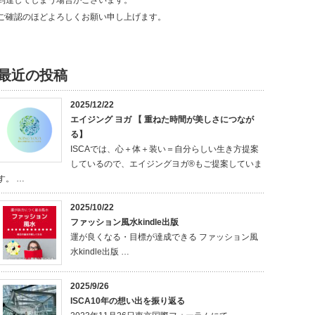
ご確認のほどよろしくお願い申し上げます。
最近の投稿
2025/12/22
エイジング ヨガ 【 重ねた時間が美しさにつなが
る】
ISCAでは、心＋体＋装い＝自分らしい生き方提案
しているので、エイジングヨガ®もご提案していま
す。 …
2025/10/22
ファッション風水kindle出版
運が良くなる・目標が達成できる ファッション風
水kindle出版 …
2025/9/26
ISCA10年の想い出を振り返る