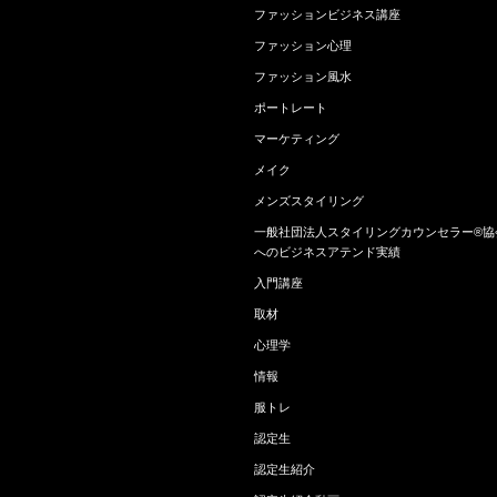
ファッションビジネス講座
ファッション心理
ファッション風水
ポートレート
マーケティング
メイク
メンズスタイリング
一般社団法人スタイリングカウンセラー®協
へのビジネスアテンド実績
入門講座
取材
心理学
情報
服トレ
認定生
認定生紹介