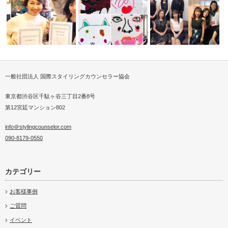
一般社団法人 国際スタイリングカウンセラー協会
イリスト
スカーフストールスタイリスト
大阪高島屋様スカーフス
®札幌初開催…
中学校で環境問題を教える
イベント3回…
東京都渋谷区千駄ヶ谷三丁目2番8号
第12宮廷マンション802
info＠stylingcounselor.com
090-8179-0550
カテゴリー
お客様事例
ご質問
イベント