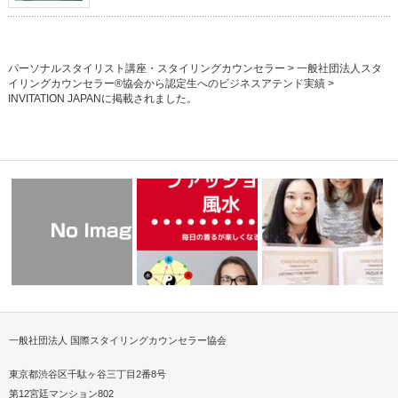
パーソナルスタイリスト講座・スタイリングカウンセラー
>
一般社団法人スタ
イリングカウンセラー®協会から認定生へのビジネスアテンド実績
>
INVITATION JAPANに掲載されました。
一般社団法人 国際スタイリングカウンセラー協会
衣料と医療をつなぐスタイリン
24歳現役CA&53歳イメー
グカウンセラ…
ファッション風水kindle出版
コ…
東京都渋谷区千駄ヶ谷三丁目2番8号
第12宮廷マンション802