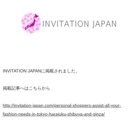
INVITATION JAPANに掲載されました。
掲載記事へはこちらから
http://invitation-japan.com/personal-shoppers-assist-all-your-
fashion-needs-in-tokyo-harajuku-shibuya-and-ginza/