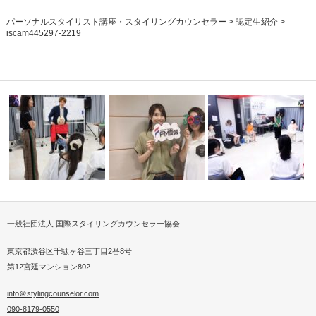
パーソナルスタイリスト講座・スタイリングカウンセラー
>
認定生紹介
>
iscam445297-2219
一般社団法人 国際スタイリングカウンセラー協会
2025サンミュージック服トレ®
FM愛媛、新聞でご紹介いただ
サンミュージックにてス
ラン
スタイリ…
きました
ングレッスン…
東京都渋谷区千駄ヶ谷三丁目2番8号
第12宮廷マンション802
info＠stylingcounselor.com
090-8179-0550