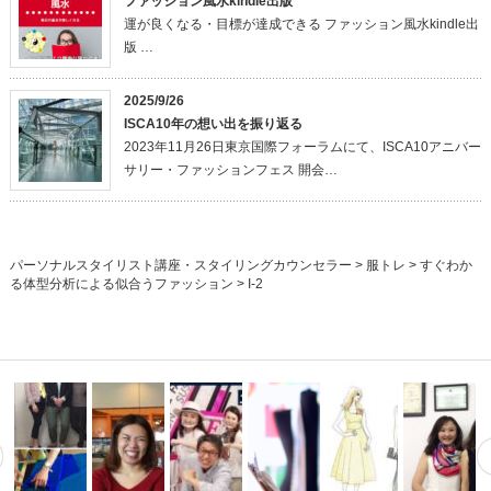
ファッション風水kindle出版
運が良くなる・目標が達成できる ファッション風水kindle出
版 …
2025/9/26
ISCA10年の想い出を振り返る
2023年11月26日東京国際フォーラムにて、ISCA10アニバー
サリー・ファッションフェス 開会…
パーソナルスタイリスト講座・スタイリングカウンセラー
>
服トレ
>
すぐわか
る体型分析による似合うファッション
>
I-2