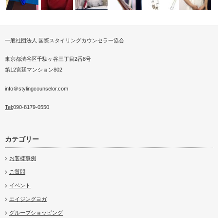
一般社団法人 国際スタイリングカウンセラー協会
議員会館にてサスティナ
スタイリングカウンセラーメン
パーソナルスタイリスト講座を
エコＴシャツオンラインライブ
パーソナルスタイリストとはど
すぐわかる体型分析によ
介護施設で
ッド販売会
ァッシ…
ズクラス
九州からZO…
イベント開催…
んな職業か？…
うファッショ…
ア
東京都渋谷区千駄ヶ谷三丁目2番8号
第12宮廷マンション802
info＠stylingcounselor.com
Tel:
090-8179-0550
カテゴリー
お客様事例
ご質問
イベント
エイジングヨガ
グループショッピング