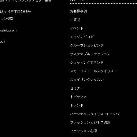
ア
挨拶
う
お客様事例
駄ヶ谷三丁目2番8号
ョン802
ご質問
イベント
unselor.com
エイジングヨガ
550
グループショッピング
サステナブルファッション
ショッピングアテンド
スカーフストールスタイリスト
スタイリングレッスン
セミナー
トピックス
トレンド
パーソナルスタイリストについて
ファッションビジネス講座
ファッション心理