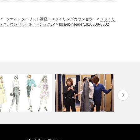
パーソナルスタイリスト講座・スタイリングカウンセラー
>
スタイリ
ングカウンセラー®ベーシックLP
>
isca-lp-header1920800-0802
ぐわかる体型分析による似合
UNIQLO事前予約制スタイリン
韓国にてス
プライバシーポリシー