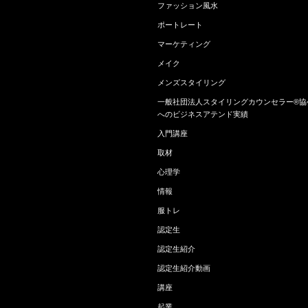
ファッション風水
ポートレート
マーケティング
メイク
メンズスタイリング
一般社団法人スタイリングカウンセラー®協
へのビジネスアテンド実績
入門講座
取材
心理学
情報
服トレ
認定生
認定生紹介
認定生紹介動画
講座
起業