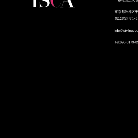
んな職業か？…
ファッション風水kindle出版
東京都渋谷区千
第12宮廷マンシ
info＠stylingco
Tel:
090-8179-0