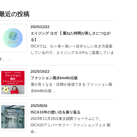
最近の投稿
2025/12/22
エイジング ヨガ 【 重ねた時間が美しさにつなが
る】
ISCAでは、心＋体＋装い＝自分らしい生き方提案
しているので、エイジングヨガ®もご提案していま
す。 …
2025/10/22
ファッション風水kindle出版
運が良くなる・目標が達成できる ファッション風
水kindle出版 …
2025/9/26
ISCA10年の想い出を振り返る
2023年11月26日東京国際フォーラムにて、
ISCA10アニバーサリー・ファッションフェス 開
会…