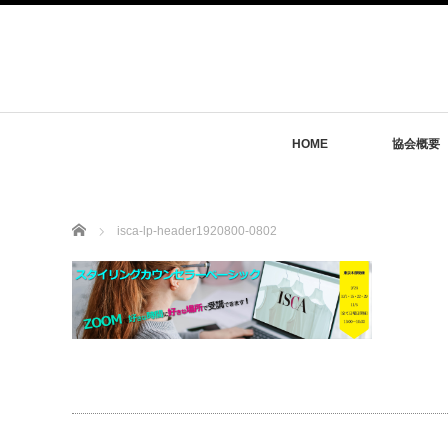
HOME
協会概要
Home
isca-lp-header1920800-0802