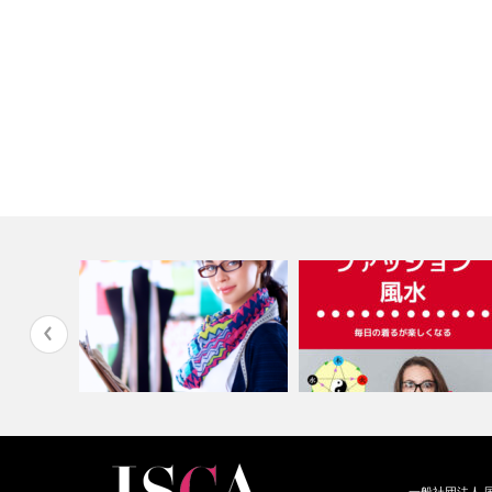
フストール
パーソナルスタイリストとはど
一般社団法人 