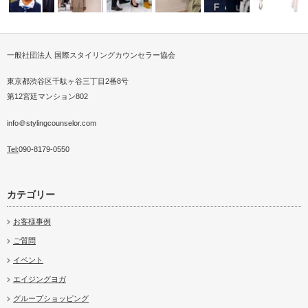
一般社団法人 国際スタイリングカウンセラー協会
トがミセス
今治市でスタイリングレ
パーソナルスタイリストが提案
インターンシップ大学3年生の
日本パーソナルスタイリング振
FM愛媛、新聞でご紹介いただ
シンガポールでショッピ
すぐわかる
後のご…
する【脱おじ…
お客様ショッ…
興協会
きました
テンド
ッション分
東京都渋谷区千駄ヶ谷三丁目2番8号
第12宮廷マンション802
info＠stylingcounselor.com
Tel:
090-8179-0550
カテゴリー
お客様事例
ご質問
イベント
エイジングヨガ
グループショッピング