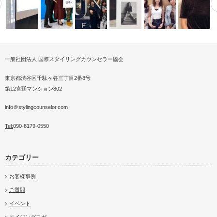
一般社団法人 国際スタイリングカウンセラー協会
ャーセンタ
使館にてシャルジャ首長
日本パーソナルスタイリング振
シンガポールでショッピングア
ISCAパーソナルスタイリスト
パーソナルスタイリストが芸能
ビジ…
興協会
テンド
にファッシ…
プロダクショ…
親子2代ベストドレッサー
D１アカデ
東京都渋谷区千駄ヶ谷三丁目2番8号
第12宮廷マンション802
info＠stylingcounselor.com
Tel:
090-8179-0550
カテゴリー
お客様事例
ご質問
イベント