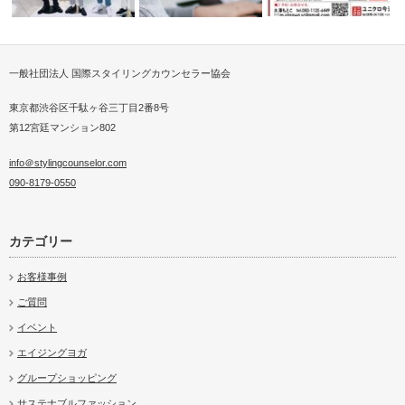
一般社団法人 国際スタイリングカウンセラー協会
ストが芸能
装いで未来を変える（高島屋様
ZOOMでファッションを学ぶパ
ファッション…
ーソナルス…
専属スタイリストプラン
東京都渋谷区千駄ヶ谷三丁目2番8号
第12宮廷マンション802
info＠stylingcounselor.com
090-8179-0550
カテゴリー
お客様事例
ご質問
イベント
エイジングヨガ
グループショッピング
サステナブルファッション