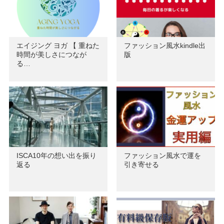
エイジング ヨガ 【 重ねた
ファッション風水kindle出
時間が美しさにつなが
版
る…
ISCA10年の想い出を振り
ファッション風水で運を
返る
引き寄せる