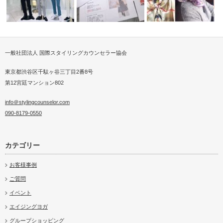
一般社団法人 国際スタイリングカウンセラー協会
動画でご
装いで未来を変える（高島屋様
パーソナルショッピングアテン
韓国にてスカーフ入門講
ファッション…
ド
開催
東京都渋谷区千駄ヶ谷三丁目2番8号
第12宮廷マンション802
info＠stylingcounselor.com
090-8179-0550
カテゴリー
お客様事例
ご質問
イベント
エイジングヨガ
グループショッピング