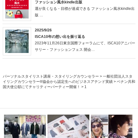
ファッション風水kindle出版
運が良くなる・目標が達成できる ファッション風水kindle出
版 …
2025/9/26
ISCA10年の想い出を振り返る
2023年11月26日東京国際フォーラムにて、ISCA10アニバー
サリー・ファッションフェス 開会…
パーソナルスタイリスト講座・スタイリングカウンセラー
>
一般社団法人スタ
イリングカウンセラー®協会から認定生へのビジネスアテンド実績
>
ベナン共和
国大使公邸にてチャリティーパーティー開催！
>
1