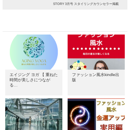
STORY 3月号 スタイリングカウンセラー掲載
エイジング ヨガ 【 重ねた
ファッション風水kindle出
時間が美しさにつなが
版
る…