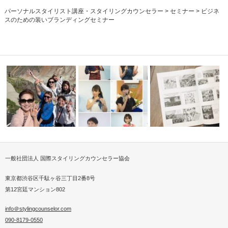
パーソナルスタイリスト講座・スタイリングカウンセラー
>
セミナー
>
ビジネ
スのための装いブランディングセミナー
一般社団法人 国際スタイリングカウンセラー協会
ストになる
ISCAパーソナルスタイリスト
第17回日本・サウジアラ
ISCA勉強会最高のリトリート
関西チーム…
ウンシル記…
東京都渋谷区千駄ヶ谷三丁目2番8号
第12宮廷マンション802
info＠stylingcounselor.com
090-8179-0550