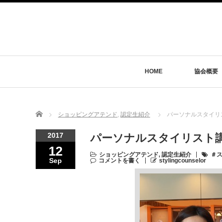
HOME
協会概要
Home
ショッピングアテンド
,
認定生紹介
パーソナルスタイリ
2017
パーソナルスタイリスト講
12
ショッピングアテンド
,
認定生紹介
＃
Sep
コメントを書く
stylingcounselor