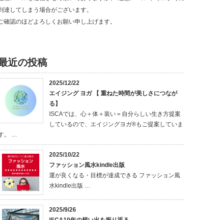
到達してしまう場合がございます。
ご確認のほどよろしくお願い申し上げます。
最近の投稿
2025/12/22
エイジング ヨガ 【 重ねた時間が美しさにつなが
る】
ISCAでは、心＋体＋装い＝自分らしい生き方提案
しているので、エイジングヨガ®もご提案していま
す。 …
2025/10/22
ファッション風水kindle出版
運が良くなる・目標が達成できる ファッション風
水kindle出版 …
2025/9/26
ISCA10年の想い出を振り返る