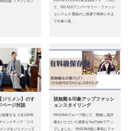
dle出版 ファッション
て、ISCA10アニバーサリー・ファッシ
ョンフェス 開会のご挨拶で簡単に今ま
でを振り返…
【ジリメン】のす
脱無難＆印象アップファッシ
ジページ対談
ョンスタイリング
提案する 人生100年
PASONAグループ様にて、開催し高評
ザインメディア「ジリ
価をいただいた講座をYouTubeでアッ
たメンズをジリメンって
プしました。 PASONA様に事前にファ