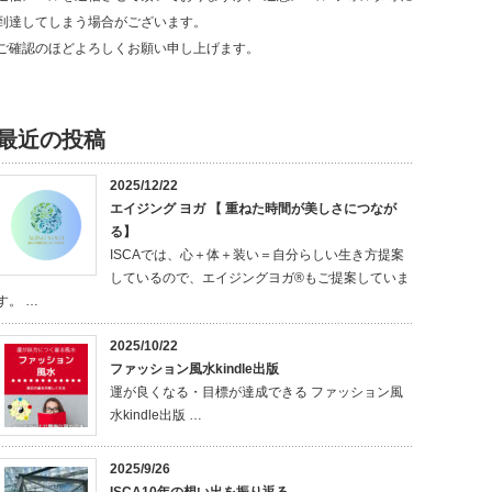
到達してしまう場合がございます。
ご確認のほどよろしくお願い申し上げます。
最近の投稿
2025/12/22
エイジング ヨガ 【 重ねた時間が美しさにつなが
る】
ISCAでは、心＋体＋装い＝自分らしい生き方提案
しているので、エイジングヨガ®もご提案していま
す。 …
2025/10/22
ファッション風水kindle出版
運が良くなる・目標が達成できる ファッション風
水kindle出版 …
2025/9/26
ISCA10年の想い出を振り返る