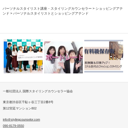
パーソナルスタイリスト講座・スタイリングカウンセラー
>
ショッピングアテ
ンド
>
パーソナルスタイリストとショッピングアテンド
一般社団法人 国際スタイリングカウンセラー協会
るパーソナ
日本パーソナルスタイリング振
脱無難＆印象アップファ
興協会
ISCAポートレート撮影
ンスタイリン…
東京都渋谷区千駄ヶ谷三丁目2番8号
第12宮廷マンション802
info＠stylingcounselor.com
090-8179-0550