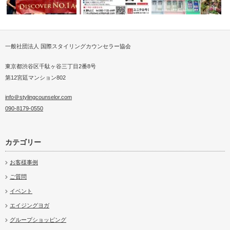
一般社団法人 国際スタイリングカウンセラー協会
D1アカデミーにてエコTシャツ
パーソナルスタイリスト
画配信！
コンテスト…
専属スタイリストプラン
ショッピング…
東京都渋谷区千駄ヶ谷三丁目2番8号
第12宮廷マンション802
info＠stylingcounselor.com
090-8179-0550
カテゴリー
お客様事例
ご質問
イベント
エイジングヨガ
グループショッピング