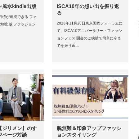
風水kindle出版
ISCA10年の想い出を振り返
る
目標が達成できる ファ
2023年11月26日東京国際フォーラムに
dle出版 ファッション
て、ISCA10アニバーサリー・ファッシ
ョンフェス 開会のご挨拶で簡単に今ま
でを振り返…
【ジリメン】のす
脱無難＆印象アップファッシ
ジページ対談
ョンスタイリング