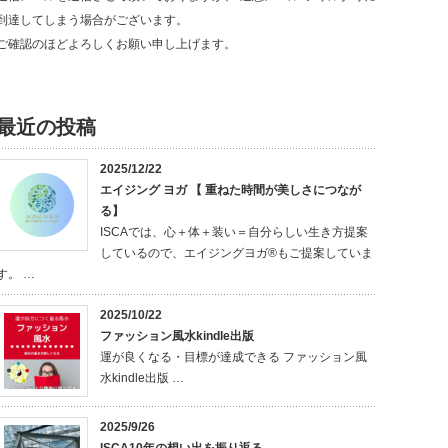
到達してしまう場合がございます。
ご確認のほどよろしくお願い申し上げます。
最近の投稿
2025/12/22
エイジング ヨガ 【 重ねた時間が美しさにつなが
る】
ISCAでは、心＋体＋装い＝自分らしい生き方提案
しているので、エイジングヨガ®もご提案していま
す。 …
2025/10/22
ファッション風水kindle出版
運が良くなる・目標が達成できる ファッション風
水kindle出版 …
2025/9/26
ISCA10年の想い出を振り返る