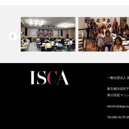
ミュニケー
高山商工会女性経営者様にスカ
パーソナルスタイリスト交流
一般社団法人 
ーフアレンジ…
in神戸
東京都渋谷区千
第12宮廷マンシ
info＠stylingco
Tel:
090-8179-0