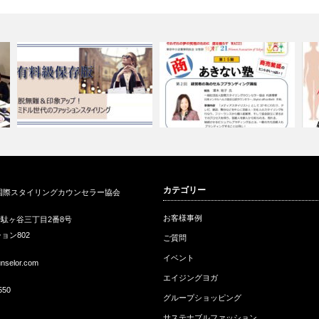
会
脱無難＆印象アップファッショ
スタイリストが提案する経営者
カテゴリー
国際スタイリングカウンセラー協会
ンスタイリン…
の為のセルフ…
似
お客様事例
駄ヶ谷三丁目2番8号
ョン802
ご質問
イベント
unselor.com
エイジングヨガ
550
グループショッピング
サステナブルファッション