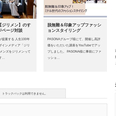
【ジリメン】のす
脱無難＆印象アップファッシ
ジページ対談
ョンスタイリング
提案する 人生100年
PASONAグループ様にて、開催し高評
ザインメディア「ジリ
価をいただいた講座をYouTubeでアッ
たメンズをジリメンって
プしました。 PASONA様に事前にファ
す…
ッショ…
トラックバックは利用できません。