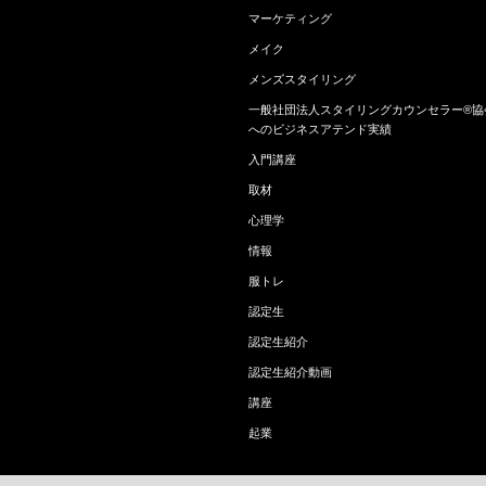
マーケティング
メイク
メンズスタイリング
一般社団法人スタイリングカウンセラー®協
へのビジネスアテンド実績
入門講座
取材
心理学
情報
服トレ
認定生
認定生紹介
認定生紹介動画
講座
起業