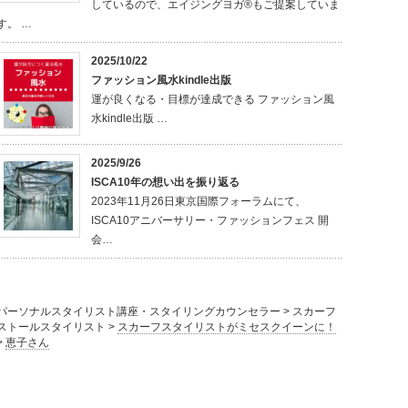
しているので、エイジングヨガ®もご提案していま
す。 …
2025/10/22
ファッション風水kindle出版
運が良くなる・目標が達成できる ファッション風
水kindle出版 …
2025/9/26
ISCA10年の想い出を振り返る
2023年11月26日東京国際フォーラムにて、
ISCA10アニバーサリー・ファッションフェス 開
会…
パーソナルスタイリスト講座・スタイリングカウンセラー
>
スカーフ
ストールスタイリスト
>
スカーフスタイリストがミセスクイーンに！
>
恵子さん