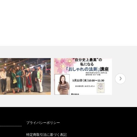
衣料と医療をつなぐスタイリン
インターン
プライバシーポリシー
外ショッピングアテンド
グカウンセラ…
お客様ショ
特定商取引法に基づく表記