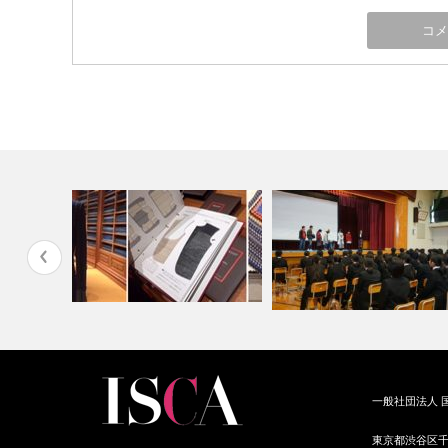
ストが提案
パーソナルスタイリストとは
一般社団法人 
少年式記念講演「服トレ講座」
んな職業か？…
東京都渋谷区千