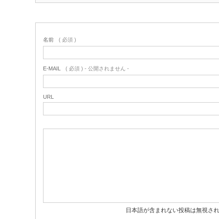
名前
( 必須 )
E-MAIL
( 必須 ) - 公開されません -
URL
日本語が含まれない投稿は無視さ