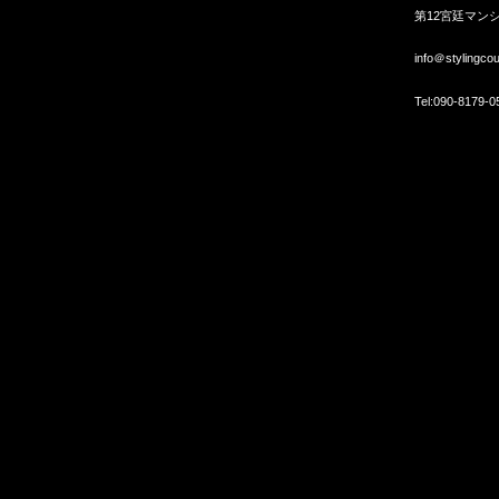
第12宮廷マンシ
info＠stylingco
Tel:
090-8179-0