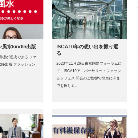
風水kindle出版
ISCA10年の想い出を振り返
る
目標が達成できる ファ
2023年11月26日東京国際フォーラムに
dle出版 ファッション
て、ISCA10アニバーサリー・ファッシ
ョンフェス 開会のご挨拶で簡単に今ま
でを振り返…