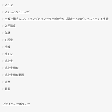
メイク
メンズスタイリング
一般社団法人スタイリングカウンセラー®協会から認定生へのビジネスアテンド実績
入門講座
取材
心理学
情報
服トレ
認定生
認定生紹介
認定生紹介動画
講座
起業
プライバシーポリシー