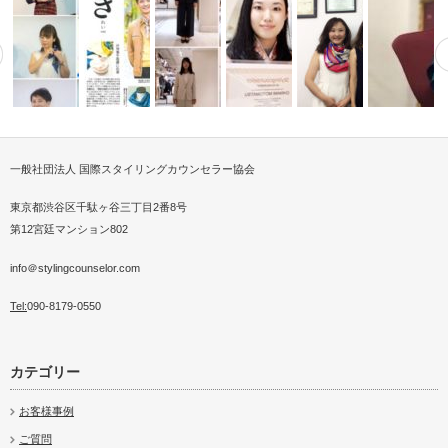
一般社団法人 国際スタイリングカウンセラー協会
フストールスタイリスト
ISCAパーソナルスタイリスト
メンズスカーフ・ストールオン
インターンシップ大学3年生の
24歳現役CA&53歳イメージ
介護施設でスカーフボラ
2018、1
Y…
関西チーム…
ライン講座
お客様ショッ…
コ…
ア
せないハ…
東京都渋谷区千駄ヶ谷三丁目2番8号
第12宮廷マンション802
info＠stylingcounselor.com
Tel:
090-8179-0550
カテゴリー
お客様事例
ご質問