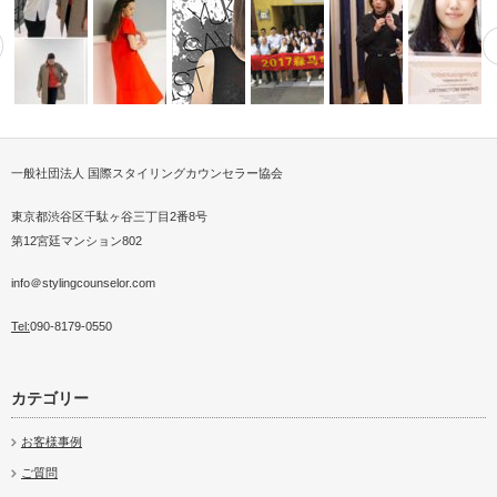
一般社団法人 国際スタイリングカウンセラー協会
議員会館にてサスティナ
2017年ダイジェスト動画でご
中国ファッションメーカー視察
UNIQLO事前予約制スタ
24歳現役CA
ァッシ…
2018AWファッション撮影
2019SSファッション撮影
挨拶
交流アテンド…
グカウン…
コ…
東京都渋谷区千駄ヶ谷三丁目2番8号
第12宮廷マンション802
info＠stylingcounselor.com
Tel:
090-8179-0550
カテゴリー
お客様事例
ご質問