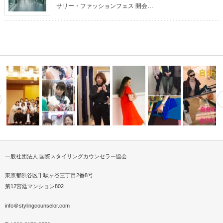
サリー・ファッションフェス 開会…
一般社団法人 国際スタイリングカウンセラー協会
スタイリン
伝統和柄スカーフで最新アレン
UNIQLO事前予約制スタイリン
スタイリングカウンセラ
パーソナル
で環境問題を教える
協会6期目のご挨拶
ジイベント開…
グカウン…
2019SSファッション撮影
ズクラス
たいを叶え
東京都渋谷区千駄ヶ谷三丁目2番8号
第12宮廷マンション802
info＠stylingcounselor.com