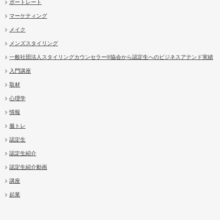
ポートレート
マーケティング
メイク
メンズスタイリング
一般社団法人スタイリングカウンセラー®協会から認定生へのビジネスアテンド実績
入門講座
取材
心理学
情報
服トレ
認定生
認定生紹介
認定生紹介動画
講座
起業