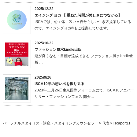
2025/12/22
エイジング ヨガ 【 重ねた時間が美しさにつながる】
ISCAでは、心＋体＋装い＝自分らしい生き方提案している
ので、エイジングヨガ®もご提案しています。 …
2025/10/22
ファッション風水kindle出版
運が良くなる・目標が達成できる ファッション風水kindle出
版 …
2025/9/26
ISCA10年の想い出を振り返る
2023年11月26日東京国際フォーラムにて、ISCA10アニバー
サリー・ファッションフェス 開会…
パーソナルスタイリスト講座・スタイリングカウンセラー
>
代表
>
iscaport11