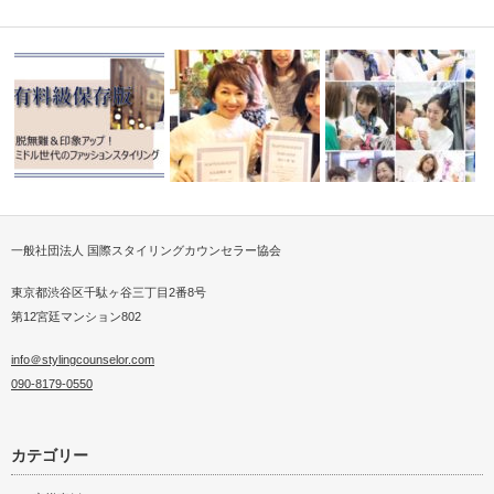
一般社団法人 国際スタイリングカウンセラー協会
トがミセス
脱無難＆印象アップファッショ
スカーフストールスタイリスト
伝統和柄スカーフで最新
ンスタイリン…
®札幌初開催…
ジイベント開…
東京都渋谷区千駄ヶ谷三丁目2番8号
第12宮廷マンション802
info＠stylingcounselor.com
090-8179-0550
カテゴリー