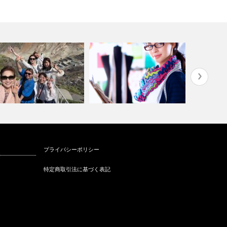
パーソナルスタイリストを仕事
韓国にてス
プライバシーポリシー
SCA勉強会最高のリトリート
にするのに資…
開催
特定商取引法に基づく表記