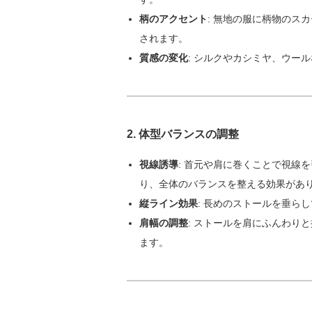
柄のアクセント
: 無地の服に柄物のス
されます。
質感の変化
: シルクやカシミヤ、ウー
2.
体型バランスの調整
視線誘導
: 首元や肩に巻くことで視線
り、全体のバランスを整える効果があ
縦ライン効果
: 長めのストールを垂ら
肩幅の調整
: ストールを肩にふんわり
ます。