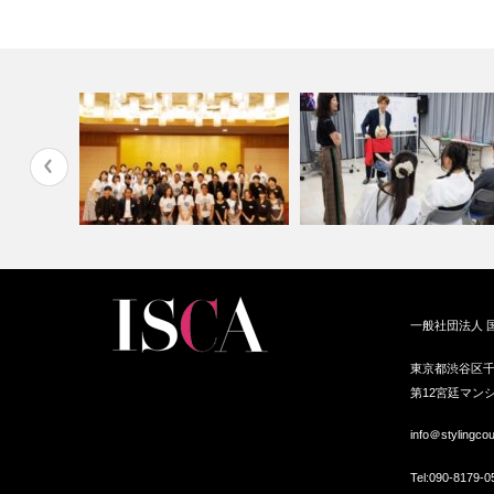
2025サンミュージック服トレ
一般社団法人 
ン撮影
協会6期目のご挨拶
スタイリ…
東京都渋谷区千
第12宮廷マンシ
info＠stylingco
Tel:
090-8179-0