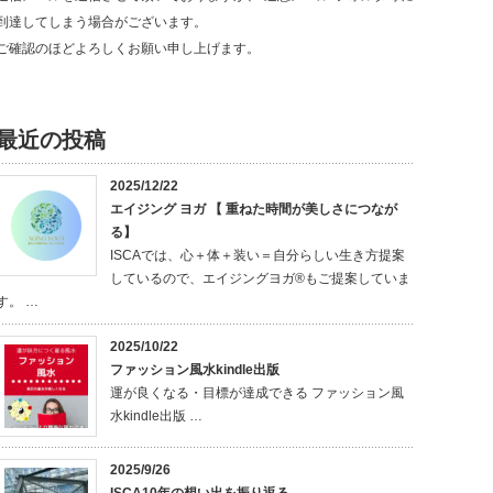
到達してしまう場合がございます。
ご確認のほどよろしくお願い申し上げます。
最近の投稿
2025/12/22
エイジング ヨガ 【 重ねた時間が美しさにつなが
る】
ISCAでは、心＋体＋装い＝自分らしい生き方提案
しているので、エイジングヨガ®もご提案していま
す。 …
2025/10/22
ファッション風水kindle出版
運が良くなる・目標が達成できる ファッション風
水kindle出版 …
2025/9/26
ISCA10年の想い出を振り返る