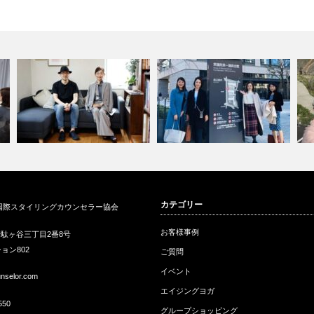
®
自立した男【ジリメン】のすす
衆議院議員会館にてサスティナ
カテゴリー
国際スタイリングカウンセラー協会
めオレンジペ…
ブルファッシ…
I
お客様事例
駄ヶ谷三丁目2番8号
ョン802
ご質問
イベント
unselor.com
エイジングヨガ
550
グループショッピング