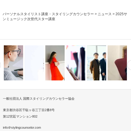
パーソナルスタイリスト講座・スタイリングカウンセラー
>
ニュース
>
2025サ
ンミュージック次世代スター講座
一般社団法人 国際スタイリングカウンセラー協会
サスティナ
パーソナルスタイリストになる
8代目横浜スカーフ親善大使に
パーソナルスタイリストを仕事
衣服×テクノロジーで 新
2018、1
l Shopping Se…
にはどうした…
選ばれました…
2019SSファッション撮影
にするのに資…
想 を生む…
せないハ…
東京都渋谷区千駄ヶ谷三丁目2番8号
第12宮廷マンション802
info＠stylingcounselor.com