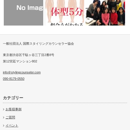
ストが提案
一般社団法人 国際スタイリングカウンセラー協会
衣料と医療をつなぐスタイリン
愛媛県今治市でスタイリ
グカウンセラ…
似合うがわかるを動画配信！
ッスン後のご…
東京都渋谷区千駄ヶ谷三丁目2番8号
第12宮廷マンション802
info＠stylingcounselor.com
090-8179-0550
カテゴリー
お客様事例
ご質問
イベント